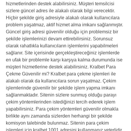
hizmetlerinden destek alabilirsiniz. Müşteri temsilcisi
sizlere güncel adres ile alakalı olarak bilgi verecektir.
Hiçbir şekilde giriş adresiyle alakalı olarak kullanıcılara
problem yaşatmaz, aktif hizmet alma imkanı sağlanmıştır.
Güncel giriş adresi güvenilir olduğu için problemsiz bir
şekilde işlemlerinizi devam ettirebilirsiniz. Sorunsuz
olarak rahatlıkla kullanıcıların işlemlerini yapabilmeleri
sağlanır. Site içerisinde gerçekleştireceğiniz işlemlerde
en ufak bir problemle karşı karşıya kalma durumunda ise
müşteri hizmetlerine destek alabilirsiniz. Kralbet Para
Çekme Güvenilir mi? Kralbet para çekme işlemleri ile
alakalı olarak da kullanıcılara sorun yaşatmaz. Çekim
işlemlerinde güvenilir bir şekilde işlem yapma imkanı
sağlanmaktadır. Sitenin sizlere sunmuş olduğu parayı
çekim yöntemlerinden istediğinizi tercih ederek işlem
yapabilirsiniz. Para çekim yöntemleri güvenilir olmakla
birlikte aynı zamanda sizlerden herhangi bir şekilde
komisyon talebinde bulunmaz. Sitenin para çekim
işlemleri için kralbet 1001 adresini kullanmanız yeterlidir.