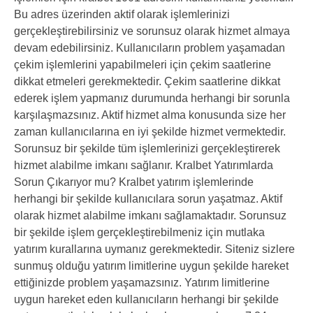
Bu adres üzerinden aktif olarak işlemlerinizi
gerçekleştirebilirsiniz ve sorunsuz olarak hizmet almaya
devam edebilirsiniz. Kullanıcıların problem yaşamadan
çekim işlemlerini yapabilmeleri için çekim saatlerine
dikkat etmeleri gerekmektedir. Çekim saatlerine dikkat
ederek işlem yapmanız durumunda herhangi bir sorunla
karşılaşmazsınız. Aktif hizmet alma konusunda size her
zaman kullanıcılarına en iyi şekilde hizmet vermektedir.
Sorunsuz bir şekilde tüm işlemlerinizi gerçekleştirerek
hizmet alabilme imkanı sağlanır. Kralbet Yatırımlarda
Sorun Çıkarıyor mu? Kralbet yatırım işlemlerinde
herhangi bir şekilde kullanıcılara sorun yaşatmaz. Aktif
olarak hizmet alabilme imkanı sağlamaktadır. Sorunsuz
bir şekilde işlem gerçekleştirebilmeniz için mutlaka
yatırım kurallarına uymanız gerekmektedir. Siteniz sizlere
sunmuş olduğu yatırım limitlerine uygun şekilde hareket
ettiğinizde problem yaşamazsınız. Yatırım limitlerine
uygun hareket eden kullanıcıların herhangi bir şekilde