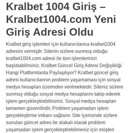
Kralbet 1004 Giriş –
Kralbet1004.com Yeni
Giriş Adresi Oldu
Kralbet giriş işlemleri için kullanıcılarına kralbet1004
adresini vermiştir. Sitenin sizlere sunmuş olduğu
kralbet1004.com adresi ile tüm işlemlerinizi
başlatabilirsiniz. Kralbet Güncel Giriş Adresi Değişikliği
Hangi Platformlarda Paylaşılıyor? Kralbet güncel giriş
adresi kullanıcılarının problem yaşamaması için sosyal
medya hesapları üzerinden verilmektedir. Siteniz sizlere
sunmuş olduğu sosyal medya hesaplarını takip ederek
işlem gerçekleştirebilirsiniz. Sosyal medya hesapları
tamamen güvenilirdir. Problem yaşamadan işlem
gerçekleştirme imkanı sağlanır. Site içerisinde sizlere
sunulan güncel adres ile alakalı olarak problem
yaşamadan işlem gerçekleştirebilmeniz için müşteri