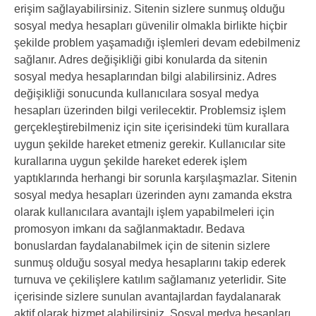
erişim sağlayabilirsiniz. Sitenin sizlere sunmuş olduğu
sosyal medya hesapları güvenilir olmakla birlikte hiçbir
şekilde problem yaşamadığı işlemleri devam edebilmeniz
sağlanır. Adres değişikliği gibi konularda da sitenin
sosyal medya hesaplarından bilgi alabilirsiniz. Adres
değişikliği sonucunda kullanıcılara sosyal medya
hesapları üzerinden bilgi verilecektir. Problemsiz işlem
gerçekleştirebilmeniz için site içerisindeki tüm kurallara
uygun şekilde hareket etmeniz gerekir. Kullanıcılar site
kurallarına uygun şekilde hareket ederek işlem
yaptıklarında herhangi bir sorunla karşılaşmazlar. Sitenin
sosyal medya hesapları üzerinden aynı zamanda ekstra
olarak kullanıcılara avantajlı işlem yapabilmeleri için
promosyon imkanı da sağlanmaktadır. Bedava
bonuslardan faydalanabilmek için de sitenin sizlere
sunmuş olduğu sosyal medya hesaplarını takip ederek
turnuva ve çekilişlere katılım sağlamanız yeterlidir. Site
içerisinde sizlere sunulan avantajlardan faydalanarak
aktif olarak hizmet alabilirsiniz. Sosyal medya hesapları