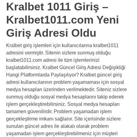
Kralbet 1011 Giriş –
Kralbet1011.com Yeni
Giriş Adresi Oldu
Kralbet giriş işlemleri için kullanıcılarına kralbet1011
adresini vermiştir. Sitenin sizlere sunmuş olduğu
kralbet1011.com adresi ile tüm işlemlerinizi
başlatabilirsiniz. Kralbet Güncel Giriş Adresi Değişikliği
Hangi Platformlarda Paylaşılıyor? Kralbet güncel giriş
adresi kullanıcılarının problem yaşamaması için sosyal
medya hesapları üzerinden verilmektedir. Siteniz sizlere
sunmuş olduğu sosyal medya hesaplarını takip ederek
işlem gerçekleştirebilirsiniz. Sosyal medya hesapları
tamamen güvenilirdir. Problem yaşamadan işlem
gerçekleştirme imkanı sağlanır. Site içerisinde sizlere
sunulan güncel adres ile alakalı olarak problem
yaşamadan işlem gerçekleştirebilmeniz için müşteri