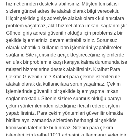
hizmetlerinden destek alabilirsiniz. Müşteri temsilcisi
sizlere güncel adres ile alakalı olarak bilgi verecektir.
Hiçbir şekilde giriş adresiyle alakalı olarak kullanıcılara
problem yaşatmaz, aktif hizmet alma imkanı sağlanmıştır.
Güncel giriş adresi güvenilir olduğu için problemsiz bir
şekilde işlemlerinizi devam ettirebilirsiniz. Sorunsuz
olarak rahatlıkla kullanıcıların işlemlerini yapabilmeleri
sağlanır. Site içerisinde gerçekleştireceğiniz işlemlerde
en ufak bir problemle karşı karşıya kalma durumunda ise
müşteri hizmetlerine destek alabilirsiniz. Kralbet Para
Çekme Güvenilir mi? Kralbet para çekme işlemleri ile
alakalı olarak da kullanıcılara sorun yaşatmaz. Çekim
işlemlerinde güvenilir bir şekilde işlem yapma imkanı
sağlanmaktadır. Sitenin sizlere sunmuş olduğu parayı
çekim yöntemlerinden istediğinizi tercih ederek işlem
yapabilirsiniz. Para çekim yöntemleri güvenilir olmakla
birlikte aynı zamanda sizlerden herhangi bir şekilde
komisyon talebinde bulunmaz. Sitenin para çekim
işlemleri için kralbet 1011 adresini kullanmanız yeterlidir.