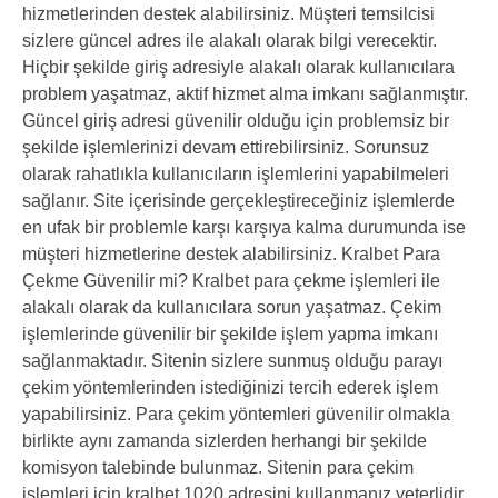
hizmetlerinden destek alabilirsiniz. Müşteri temsilcisi
sizlere güncel adres ile alakalı olarak bilgi verecektir.
Hiçbir şekilde giriş adresiyle alakalı olarak kullanıcılara
problem yaşatmaz, aktif hizmet alma imkanı sağlanmıştır.
Güncel giriş adresi güvenilir olduğu için problemsiz bir
şekilde işlemlerinizi devam ettirebilirsiniz. Sorunsuz
olarak rahatlıkla kullanıcıların işlemlerini yapabilmeleri
sağlanır. Site içerisinde gerçekleştireceğiniz işlemlerde
en ufak bir problemle karşı karşıya kalma durumunda ise
müşteri hizmetlerine destek alabilirsiniz. Kralbet Para
Çekme Güvenilir mi? Kralbet para çekme işlemleri ile
alakalı olarak da kullanıcılara sorun yaşatmaz. Çekim
işlemlerinde güvenilir bir şekilde işlem yapma imkanı
sağlanmaktadır. Sitenin sizlere sunmuş olduğu parayı
çekim yöntemlerinden istediğinizi tercih ederek işlem
yapabilirsiniz. Para çekim yöntemleri güvenilir olmakla
birlikte aynı zamanda sizlerden herhangi bir şekilde
komisyon talebinde bulunmaz. Sitenin para çekim
işlemleri için kralbet 1020 adresini kullanmanız yeterlidir.