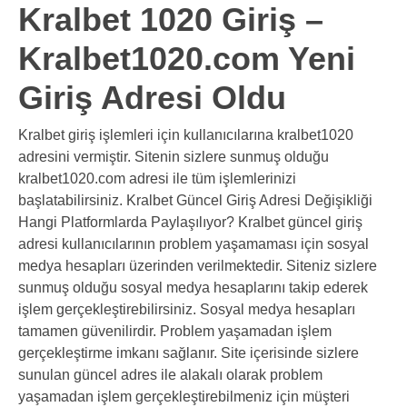
Kralbet 1020 Giriş –
Kralbet1020.com Yeni
Giriş Adresi Oldu
Kralbet giriş işlemleri için kullanıcılarına kralbet1020
adresini vermiştir. Sitenin sizlere sunmuş olduğu
kralbet1020.com adresi ile tüm işlemlerinizi
başlatabilirsiniz. Kralbet Güncel Giriş Adresi Değişikliği
Hangi Platformlarda Paylaşılıyor? Kralbet güncel giriş
adresi kullanıcılarının problem yaşamaması için sosyal
medya hesapları üzerinden verilmektedir. Siteniz sizlere
sunmuş olduğu sosyal medya hesaplarını takip ederek
işlem gerçekleştirebilirsiniz. Sosyal medya hesapları
tamamen güvenilirdir. Problem yaşamadan işlem
gerçekleştirme imkanı sağlanır. Site içerisinde sizlere
sunulan güncel adres ile alakalı olarak problem
yaşamadan işlem gerçekleştirebilmeniz için müşteri