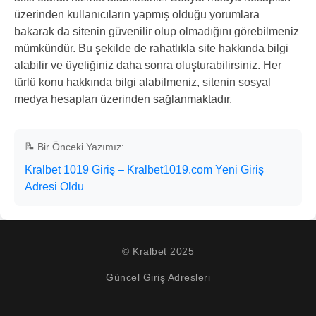
üzerinden kullanıcıların yapmış olduğu yorumlara
bakarak da sitenin güvenilir olup olmadığını görebilmeniz
mümkündür. Bu şekilde de rahatlıkla site hakkında bilgi
alabilir ve üyeliğiniz daha sonra oluşturabilirsiniz. Her
türlü konu hakkında bilgi alabilmeniz, sitenin sosyal
medya hesapları üzerinden sağlanmaktadır.
📝 Bir Önceki Yazımız:
Kralbet 1019 Giriş – Kralbet1019.com Yeni Giriş
Adresi Oldu
© Kralbet 2025
Güncel Giriş Adresleri