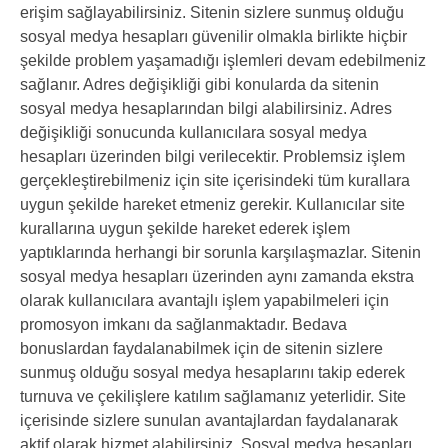
erişim sağlayabilirsiniz. Sitenin sizlere sunmuş olduğu
sosyal medya hesapları güvenilir olmakla birlikte hiçbir
şekilde problem yaşamadığı işlemleri devam edebilmeniz
sağlanır. Adres değişikliği gibi konularda da sitenin
sosyal medya hesaplarından bilgi alabilirsiniz. Adres
değişikliği sonucunda kullanıcılara sosyal medya
hesapları üzerinden bilgi verilecektir. Problemsiz işlem
gerçekleştirebilmeniz için site içerisindeki tüm kurallara
uygun şekilde hareket etmeniz gerekir. Kullanıcılar site
kurallarına uygun şekilde hareket ederek işlem
yaptıklarında herhangi bir sorunla karşılaşmazlar. Sitenin
sosyal medya hesapları üzerinden aynı zamanda ekstra
olarak kullanıcılara avantajlı işlem yapabilmeleri için
promosyon imkanı da sağlanmaktadır. Bedava
bonuslardan faydalanabilmek için de sitenin sizlere
sunmuş olduğu sosyal medya hesaplarını takip ederek
turnuva ve çekilişlere katılım sağlamanız yeterlidir. Site
içerisinde sizlere sunulan avantajlardan faydalanarak
aktif olarak hizmet alabilirsiniz. Sosyal medya hesapları