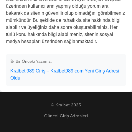
üzerinden kullanıcıların yapmış olduğu yorumlara
bakarak da sitenin güvenilir olup olmadığını görebilmeniz
mümkündür. Bu şekilde de rahatlıkla site hakkında bilgi
alabilir ve üyeliğiniz daha sonra oluşturabilirsiniz. Her
türlü konu hakkında bilgi alabilmeniz, sitenin sosyal
medya hesapları üzerinden sağlanmaktadır.
📝 Bir Önceki Yazımız:
Kralbet 989 Giriş – Kralbet989.com Yeni Giriş Adresi
Oldu
© Kralbet 2025
Güncel Giriş Adresleri