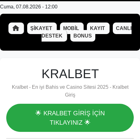
Cuma, 07.08.2026 - 12:00
ŞIKAYET
MOBIL
KAYIT
CANLI
DESTEK
BONUS
KRALBET
Kralbet - En iyi Bahis ve Casino Sitesi 2025 - Kralbet
Giriş
🌟 KRALBET GİRİŞ İÇİN
TIKLAYINIZ 🌟