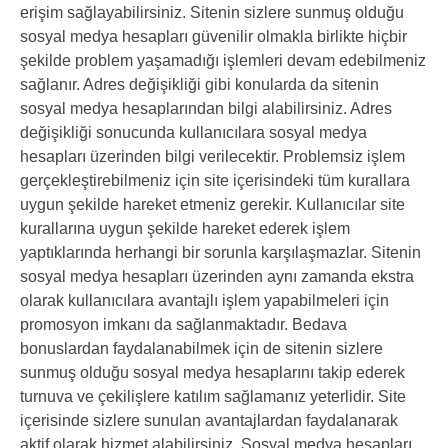
erişim sağlayabilirsiniz. Sitenin sizlere sunmuş olduğu
sosyal medya hesapları güvenilir olmakla birlikte hiçbir
şekilde problem yaşamadığı işlemleri devam edebilmeniz
sağlanır. Adres değişikliği gibi konularda da sitenin
sosyal medya hesaplarından bilgi alabilirsiniz. Adres
değişikliği sonucunda kullanıcılara sosyal medya
hesapları üzerinden bilgi verilecektir. Problemsiz işlem
gerçekleştirebilmeniz için site içerisindeki tüm kurallara
uygun şekilde hareket etmeniz gerekir. Kullanıcılar site
kurallarına uygun şekilde hareket ederek işlem
yaptıklarında herhangi bir sorunla karşılaşmazlar. Sitenin
sosyal medya hesapları üzerinden aynı zamanda ekstra
olarak kullanıcılara avantajlı işlem yapabilmeleri için
promosyon imkanı da sağlanmaktadır. Bedava
bonuslardan faydalanabilmek için de sitenin sizlere
sunmuş olduğu sosyal medya hesaplarını takip ederek
turnuva ve çekilişlere katılım sağlamanız yeterlidir. Site
içerisinde sizlere sunulan avantajlardan faydalanarak
aktif olarak hizmet alabilirsiniz. Sosyal medya hesapları