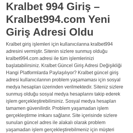
Kralbet 994 Giriş –
Kralbet994.com Yeni
Giriş Adresi Oldu
Kralbet giriş işlemleri için kullanıcılarına kralbet994
adresini vermiştir. Sitenin sizlere sunmuş olduğu
kralbet994.com adresi ile tüm işlemlerinizi
başlatabilirsiniz. Kralbet Güncel Giriş Adresi Değişikliği
Hangi Platformlarda Paylaşılıyor? Kralbet güncel giriş
adresi kullanıcılarının problem yaşamaması için sosyal
medya hesapları üzerinden verilmektedir. Siteniz sizlere
sunmuş olduğu sosyal medya hesaplarını takip ederek
işlem gerçekleştirebilirsiniz. Sosyal medya hesapları
tamamen güvenilirdir. Problem yaşamadan işlem
gerçekleştirme imkanı sağlanır. Site içerisinde sizlere
sunulan güncel adres ile alakalı olarak problem
yaşamadan işlem gerçekleştirebilmeniz için müşteri