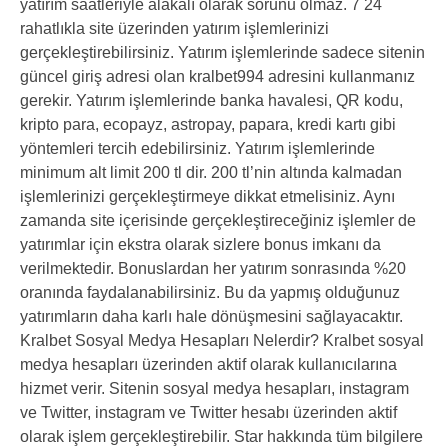
yatırım saatleriyle alakalı olarak sorunu olmaz. 7 24
rahatlıkla site üzerinden yatırım işlemlerinizi
gerçekleştirebilirsiniz. Yatırım işlemlerinde sadece sitenin
güncel giriş adresi olan kralbet994 adresini kullanmanız
gerekir. Yatırım işlemlerinde banka havalesi, QR kodu,
kripto para, ecopayz, astropay, papara, kredi kartı gibi
yöntemleri tercih edebilirsiniz. Yatırım işlemlerinde
minimum alt limit 200 tl dir. 200 tl’nin altında kalmadan
işlemlerinizi gerçekleştirmeye dikkat etmelisiniz. Aynı
zamanda site içerisinde gerçekleştireceğiniz işlemler de
yatırımlar için ekstra olarak sizlere bonus imkanı da
verilmektedir. Bonuslardan her yatırım sonrasında %20
oranında faydalanabilirsiniz. Bu da yapmış olduğunuz
yatırımların daha karlı hale dönüşmesini sağlayacaktır.
Kralbet Sosyal Medya Hesapları Nelerdir? Kralbet sosyal
medya hesapları üzerinden aktif olarak kullanıcılarına
hizmet verir. Sitenin sosyal medya hesapları, instagram
ve Twitter, instagram ve Twitter hesabı üzerinden aktif
olarak işlem gerçekleştirebilir. Star hakkında tüm bilgilere