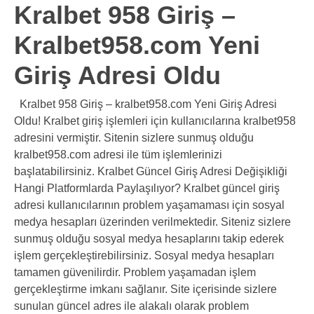
Kralbet 958 Giriş –
Kralbet958.com Yeni
Giriş Adresi Oldu
Kralbet 958 Giriş – kralbet958.com Yeni Giriş Adresi
Oldu! Kralbet giriş işlemleri için kullanıcılarına kralbet958
adresini vermiştir. Sitenin sizlere sunmuş olduğu
kralbet958.com adresi ile tüm işlemlerinizi
başlatabilirsiniz. Kralbet Güncel Giriş Adresi Değişikliği
Hangi Platformlarda Paylaşılıyor? Kralbet güncel giriş
adresi kullanıcılarının problem yaşamaması için sosyal
medya hesapları üzerinden verilmektedir. Siteniz sizlere
sunmuş olduğu sosyal medya hesaplarını takip ederek
işlem gerçekleştirebilirsiniz. Sosyal medya hesapları
tamamen güvenilirdir. Problem yaşamadan işlem
gerçekleştirme imkanı sağlanır. Site içerisinde sizlere
sunulan güncel adres ile alakalı olarak problem