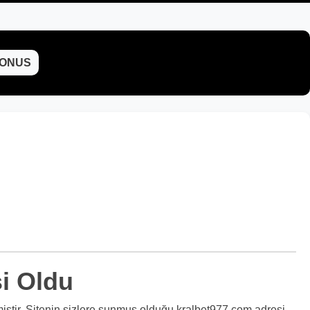
ONUS
si Oldu
rmiştir. Sitenin sizlere sunmuş olduğu kralbet977.com adresi