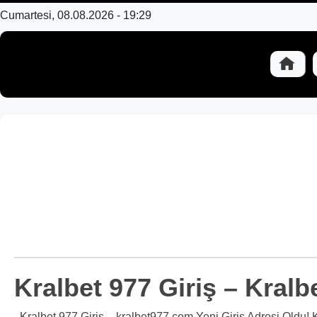
Cumartesi, 08.08.2026 - 19:29
Kralbet 977 Giriş – Kral
Kralbet 977 Giriş – kralbet977.com Yeni Giriş Adresi Oldu! Kr