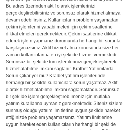
Bu adres üzerinden aktif olarak işlemlerinizi
gerçekleştirebilirsiniz ve sorunsuz olarak hizmet almaya
devam edebilirsiniz. Kullanıcıların problem yaşamadan
çekim işlemlerini yapabilmeleri için çekim saatlerine
dikkat etmeleri gerekmektedir. Çekim saatlerine dikkat
ederek işlem yapmanız durumunda herhangi bir sorunla
karşılaşmazsınız. Aktif hizmet alma konusunda size her
zaman kullanıcılarına en iyi şekilde hizmet vermektedir.
Sorunsuz bir şekilde tüm işlemlerinizi gerçekleştirerek
hizmet alabilme imkanı sağlanır. Kralbet Yatırımlarda
Sorun Çıkarıyor mu? Kralbet yatırım işlemlerinde
herhangi bir şekilde kullanıcılara sorun yaşatmaz. Aktif
olarak hizmet alabilme imkanı sağlamaktadır. Sorunsuz
bir şekilde işlem gerçekleştirebilmeniz için mutlaka
yatırım kurallarına uymanız gerekmektedir. Siteniz sizlere
sunmuş olduğu yatırım limitlerine uygun şekilde hareket
ettiğinizde problem yaşamazsınız. Yatırım limitlerine
uygun hareket eden kullanıcıların herhangi bir şekilde