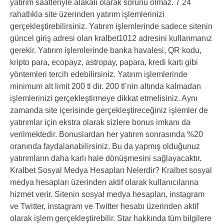
yatırım saatleriyle alakalı olarak sorunu olmaz. 7 24
rahatlıkla site üzerinden yatırım işlemlerinizi
gerçekleştirebilirsiniz. Yatırım işlemlerinde sadece sitenin
güncel giriş adresi olan kralbet1012 adresini kullanmanız
gerekir. Yatırım işlemlerinde banka havalesi, QR kodu,
kripto para, ecopayz, astropay, papara, kredi kartı gibi
yöntemleri tercih edebilirsiniz. Yatırım işlemlerinde
minimum alt limit 200 tl dir. 200 tl’nin altında kalmadan
işlemlerinizi gerçekleştirmeye dikkat etmelisiniz. Aynı
zamanda site içerisinde gerçekleştireceğiniz işlemler de
yatırımlar için ekstra olarak sizlere bonus imkanı da
verilmektedir. Bonuslardan her yatırım sonrasında %20
oranında faydalanabilirsiniz. Bu da yapmış olduğunuz
yatırımların daha karlı hale dönüşmesini sağlayacaktır.
Kralbet Sosyal Medya Hesapları Nelerdir? Kralbet sosyal
medya hesapları üzerinden aktif olarak kullanıcılarına
hizmet verir. Sitenin sosyal medya hesapları, instagram
ve Twitter, instagram ve Twitter hesabı üzerinden aktif
olarak işlem gerçekleştirebilir. Star hakkında tüm bilgilere