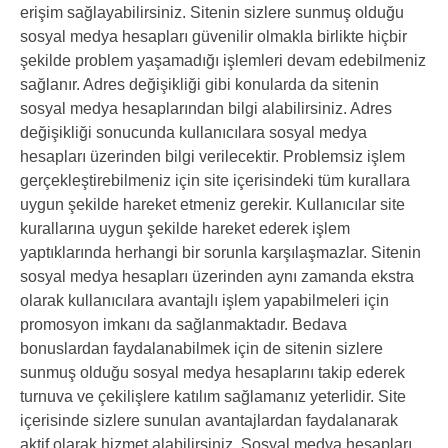
erişim sağlayabilirsiniz. Sitenin sizlere sunmuş olduğu
sosyal medya hesapları güvenilir olmakla birlikte hiçbir
şekilde problem yaşamadığı işlemleri devam edebilmeniz
sağlanır. Adres değişikliği gibi konularda da sitenin
sosyal medya hesaplarından bilgi alabilirsiniz. Adres
değişikliği sonucunda kullanıcılara sosyal medya
hesapları üzerinden bilgi verilecektir. Problemsiz işlem
gerçekleştirebilmeniz için site içerisindeki tüm kurallara
uygun şekilde hareket etmeniz gerekir. Kullanıcılar site
kurallarına uygun şekilde hareket ederek işlem
yaptıklarında herhangi bir sorunla karşılaşmazlar. Sitenin
sosyal medya hesapları üzerinden aynı zamanda ekstra
olarak kullanıcılara avantajlı işlem yapabilmeleri için
promosyon imkanı da sağlanmaktadır. Bedava
bonuslardan faydalanabilmek için de sitenin sizlere
sunmuş olduğu sosyal medya hesaplarını takip ederek
turnuva ve çekilişlere katılım sağlamanız yeterlidir. Site
içerisinde sizlere sunulan avantajlardan faydalanarak
aktif olarak hizmet alabilirsiniz. Sosyal medya hesapları