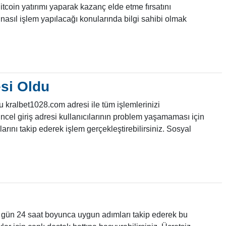
Bitcoin yatırımı yaparak kazanç elde etme fırsatını
de nasıl işlem yapılacağı konularında bilgi sahibi olmak
esi Oldu
ğu kralbet1028.com adresi ile tüm işlemlerinizi
üncel giriş adresi kullanıcılarının problem yaşamaması için
ını takip ederek işlem gerçekleştirebilirsiniz. Sosyal
 7 gün 24 saat boyunca uygun adımları takip ederek bu