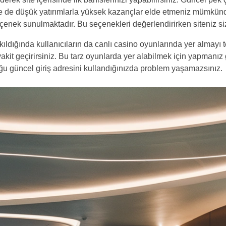
rde de düşük yatırımlarla yüksek kazançlar elde etmeniz mümkü
seçenek sunulmaktadır. Bu seçenekleri değerlendirirken siteniz 
ıldığında kullanıcıların da canlı casino oyunlarında yer almayı t
i vakit geçirirsiniz. Bu tarz oyunlarda yer alabilmek için yapmanız 
duğu güncel giriş adresini kullandığınızda problem yaşamazsınız.