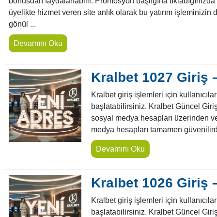
bonusdan faydalanabilir. Promosyon başlığına tıkladığınızda bo
üyelikte hizmet veren site anlık olarak bu yatırım işleminiz
gönül ...
Devamını Oku
Kralbet 1027 Giriş 
Kralbet giriş işlemleri için kullanıcı
başlatabilirsiniz. Kralbet Güncel Gir
sosyal medya hesapları üzerinden ver
medya hesapları tamamen güvenilirdi
Devamını Oku
Kralbet 1026 Giriş 
Kralbet giriş işlemleri için kullanıcı
başlatabilirsiniz. Kralbet Güncel Gir