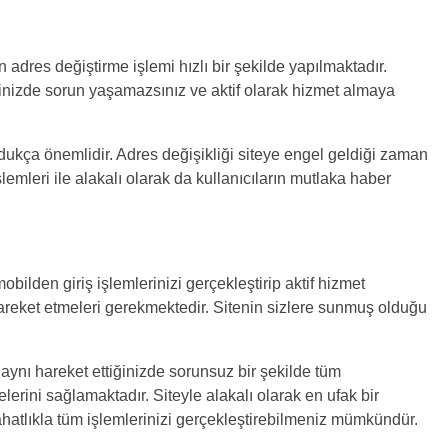
 adres değiştirme işlemi hızlı bir şekilde yapılmaktadır.
ğinizde sorun yaşamazsınız ve aktif olarak hizmet almaya
ldukça önemlidir. Adres değişikliği siteye engel geldiği zaman
emleri ile alakalı olarak da kullanıcıların mutlaka haber
bilden giriş işlemlerinizi gerçekleştirip aktif hizmet
 hareket etmeleri gerekmektedir. Sitenin sizlere sunmuş olduğu
aynı hareket ettiğinizde sorunsuz bir şekilde tüm
lerini sağlamaktadır. Siteyle alakalı olarak en ufak bir
rahatlıkla tüm işlemlerinizi gerçekleştirebilmeniz mümkündür.