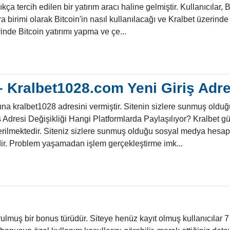
kça tercih edilen bir yatırım aracı haline gelmiştir. Kullanıcılar, 
para birimi olarak Bitcoin'in nasıl kullanılacağı ve Kralbet üzerin
inde Bitcoin yatırımı yapma ve çe...
– Kralbet1028.com Yeni Giriş Adr
larına kralbet1028 adresini vermiştir. Sitenin sizlere sunmuş oldu
iş Adresi Değişikliği Hangi Platformlarda Paylaşılıyor? Kralbet g
ilmektedir. Siteniz sizlere sunmuş olduğu sosyal medya hesaplar
r. Problem yaşamadan işlem gerçekleştirme imk...
urulmuş bir bonus türüdür. Siteye henüz kayıt olmuş kullanıcılar