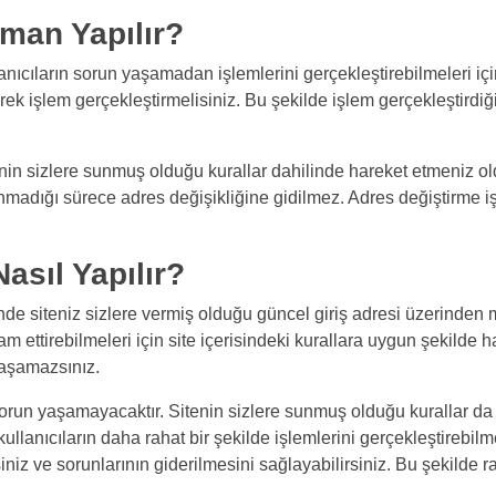
aman Yapılır?
nıcıların sorun yaşamadan işlemlerini gerçekleştirebilmeleri için
rek işlem gerçekleştirmelisiniz. Bu şekilde işlem gerçekleştirdi
enin sizlere sunmuş olduğu kurallar dahilinde hareket etmeniz o
nmadığı sürece adres değişikliğine gidilmez. Adres değiştirme işl
asıl Yapılır?
nde siteniz sizlere vermiş olduğu güncel giriş adresi üzerinden mo
am ettirebilmeleri için site içerisindeki kurallara uygun şekilde
yaşamazsınız.
sorun yaşamayacaktır. Sitenin sizlere sunmuş olduğu kurallar da 
llanıcıların daha rahat bir şekilde işlemlerini gerçekleştirebilme
iniz ve sorunlarının giderilmesini sağlayabilirsiniz. Bu şekilde 