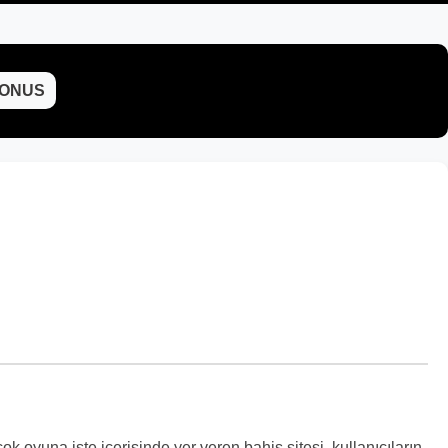
ONUS
ok oyuna iste içerisinde yer veren bahis sitesi, kullanıcıların