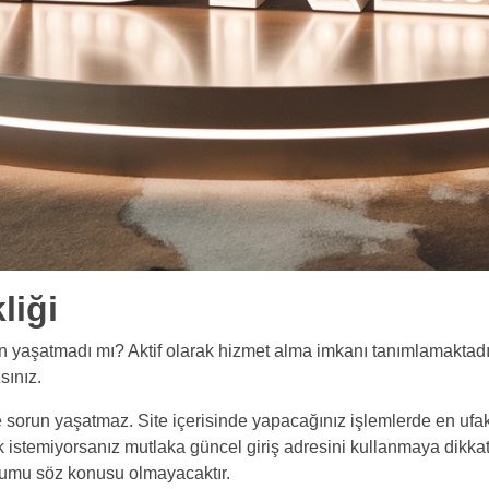
liği
run yaşatmadı mı? Aktif olarak hizmet alma imkanı tanımlamaktadı
sınız.
re sorun yaşatmaz. Site içerisinde yapacağınız işlemlerde en uf
istemiyorsanız mutlaka güncel giriş adresini kullanmaya dikkat e
urumu söz konusu olmayacaktır.