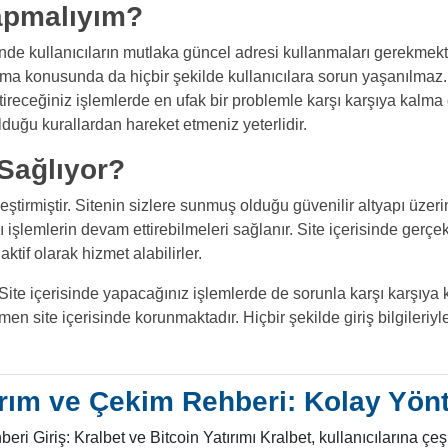
Yapmalıyım?
ğinde kullanıcıların mutlaka güncel adresi kullanmaları gerekmek
a konusunda da hiçbir şekilde kullanıcılara sorun yaşanılmaz. Pr
ireceğiniz işlemlerde en ufak bir problemle karşı karşıya kalma 
lduğu kurallardan hareket etmeniz yeterlidir.
 Sağlıyor?
eştirmiştir. Sitenin sizlere sunmuş olduğu güvenilir altyapı üzeri
ı işlemlerin devam ettirebilmeleri sağlanır. Site içerisinde gerç
tif olarak hizmet alabilirler.
. Site içerisinde yapacağınız işlemlerde de sorunla karşı karşıya
men site içerisinde korunmaktadır. Hiçbir şekilde giriş bilgileriy
tırım ve Çekim Rehberi: Kolay Yön
i Giriş: Kralbet ve Bitcoin Yatırımı Kralbet, kullanıcılarına çeşit