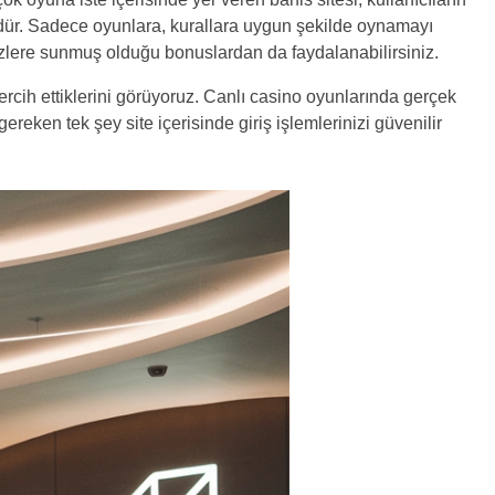
ndür. Sadece oyunlara, kurallara uygun şekilde oynamayı
sizlere sunmuş olduğu bonuslardan da faydalanabilirsiniz.
ercih ettiklerini görüyoruz. Canlı casino oyunlarında gerçek
gereken tek şey site içerisinde giriş işlemlerinizi güvenilir