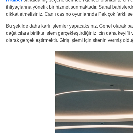
ihtiyaçlarına yönelik bir hizmet sunmaktadır. Sanal bahisle
dikkat etmelisiniz. Canlı casino oyunlarında Pek çok farklı 
Bu şekilde daha karlı işlemler yapacaksınız. Genel olarak bak
dağıtıcılara birlikte işlem gerçekleştirdiğiniz için daha keyifl
olarak gerçekleştirmektir. Giriş işlemi için sitenin vermiş ol